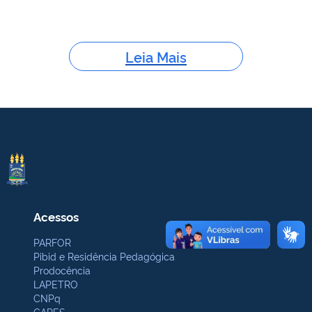
Leia Mais
Acessos
PARFOR
Pibid e Residência Pedagógica
Prodocência
LAPETRO
CNPq
CAPES