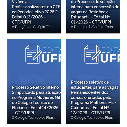
Vivências
do Processo de seleção
Profissionalizantes do CTF
interna para concessão de
no Período Letivo 2026.2 -
vagas na Residência
Edital 013/2026 -
Estudantil – Edital Nº
CTF/UFPI
01/2026 – CTF/UFPI
A Direção do Colégio Técnico de Floriano (CTF), vinculado à Universidade Federal do Piauí (UFPI), por meio do Comitê de Assistência Estudantil (CAE), responsável pelo planejamento, coordenação, execução e acompanhamento das ações que integram a Política de Assistência Estudantil do CTF, torna público o Processo Seletivo Interno de concessão de bolsas para Projetos de Vivências Profissionalizantes destinada a estudantes regularmente matriculados/as no CTF, conforme Resolução PAE-Tec nº 548/2023. A finalidade é promover o desenvolvimento das competências profissionais por meio de atividades acadêmicas práticas, exclusivamente nas dependências do CTF, em diversas áreas ofertadas durante o período letivo de 2026.2. Confira os Horários das Entrevistas. Confira o Resultado dos Recursos. Confira a Homologação das Inscrições. Confira o Edital. Anexo I - Requerimento de Inscrição.
A Diretora do Colégio Técnico de Floriano e o Serviço de Assistência Estudantil do CTF, no uso de suas atribuições legais, tendo em vista que não foram completadas as vagas no Processo Seletivo regido pelo Edital nº 01/2026 para preenchimento das vagas ofertadas para a Residência Estudantil do CTF/UFPI, torna pública a reabertura das inscrições para a referida a Residência Estudantil. Confira o Edital de Reabertura das Inscrições.
Processo seletivo de
Processo Seletivo Interno
estudantes para as Vagas
Simplificado para atuação
Remanescentes dos
no Programa Mulheres Mil
cursos ofertados pelo
do Colégio Técnico de
Programa Mulheres Mil +
Floriano – Edital 14/2026
Cuidados – Edital Nº
– CTF/UFPI
17/2026 – CTF/UFPI
O Colégio Técnico de Floriano da Universidade Federal Piauí (CTF/UFPI), no uso de suas atribuições legais, torna público por meio do Edital 14/2026 – CTF/UFPI, o Processo Seletivo Interno Simplificado que visa selecionar profissionais lotados no Colégio Técnico de Floriano interessados em atuar nos cursos a serem ofertados pelo Programa Mulheres Mil + cuidados, na modalidade Educação Presencial. Confira o Resultado da Avaliação do Currículo. Confira o Resultado da Interposição de Recursos Relação Preliminar de Inscritos. Confira a Homologação das Inscrições. Confira o Edital Completo.
O Colégio Técnico de Floriano da Universidade Federal Piauí (UFPI), no uso de suas atribuições legais, e considerando o Termo de Execução Descentralizada nº 12479, celebrado junto ao Fundo Nacional de Desenvolvimento da Educação (FNDE), torna público, por meio deste Edital, o Processo Seletivo que visa selecionar estudantes para as Vagas Remanescentes dos cursos a serem ofertados pelo Programa Mulheres Mil + Cuidados, na modalidade Educação Presencial. Confira a ERRATA ao Edital. Confira o Edital Completo.