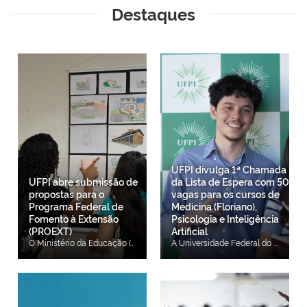
Destaques
UFPI divulga 1ª Chamada
UFPI abre submissão de
da Lista de Espera com 50
propostas para o
vagas para os cursos de
Programa Federal de
Medicina (Floriano),
Fomento à Extensão
Psicologia e Inteligência
(PROEXT)
Artificial
O Ministério da Educação (MEC), por meio da Secretaria de Educação Superior (SESu/MEC), em parceria com a Universidade Federal do Piauí (UFPI), anuncia a abertura de submissão de propostas para o Programa Federal de Fomento à Extensão (PROEXT). A chamada é destinada para a concessão de auxílio financeiro a projetos de extensão dos cursos da UFPI. O período de vigência será de 16 meses, com início em 01 de setembro de 2026 e término em 31 de dezembro de 2027. O programa tem o objetivo de apoiar o desenvolvimento de projetos de extensão; fortalecer e consolidar a inserção curricular da extensão nos cursos de graduação da Universidade Federal do Piauí e promover a formação de recursos humanos em projetos extensionistas desenvolvidos em ambientes sociais e produtivos, integrando-os ao currículo dos cursos de graduação da UFPI. Recursos Financeiros Os recursos financeiros decorrem da Chamada Institucional SESu/MEC, no montante total de R$ 522.000,00. Será concedido aporte financeiro de até R$ 9.000,00 por projeto submetido por cada curso. A distribuição dos recursos entre os cursos curricularizados observará o seguinte limite por curso e por campus: a) Campus Amílcar Ferreira Sobral (CAFS): até R$ 9.000,00 por curso; b) Campus Senador Helvídio Nunes de Barros (CSHNB): até R$ 9.000,00 por curso; c) Campus Ministro Petrônio Portella (CMPP): até R$ 9.000,00 por curso. O valor total e os limites por curso poderão ser ajustados conforme critérios institucionais e disponibilidade orçamentária. MINIST Submissão e critérios O período de submissão de propostas está aberto até às 23h59 do dia 21 de agosto de 2026. A proposta deve ter o coordenador da proposta de extensão deverá obrigatoriamente: a) Ser o coordenador (a) de extensão do curso ou o coordenador (a) do curso; b) Estar em pleno exercício profissional na UFPI; c) Não estar afastado das suas funções acadêmicas (ex. cursando Mestrado, Doutorado, etc..); d) Não integrar equipe executora de qualquer outra proposta submetida nesta chamada; e) O coordenador (a) do projeto não poderá apresentar pendências nos relatórios exigidos ou inadimplência em editais de extensão da sua IES; f) O coordenador (a) do projeto deve possuir lotação no campus do território onde será desenvolvido o projeto. Será permitida apenas uma proposta por curso, a ser submetida exclusivamente por formulário que pode ser acessado clicando aqui. Serão fomentados projetos de extensão destinados à aplicação de conhecimentos científicos, tecnológicos e de inovação que contemplem as seguintes eixos temáticos: Eixo I: Educação cidadania e direitos humanos; Eixo II: Saúde, bem-estar e qualidade de vida; Eixo III: Cultura, Arte, Patrimônio e comunicação; Eixo IV: Desenvolvimento urbano, rural e território sustentável; Eixo V: Meio ambiente, recursos hídricos e sustentabilidade; Eixo VI: Trabalho, emprego, renda e economia; Eixo VII: Tecnologia, inovação, produção e empreendedorismo social; Eixo VIII: Modernização de gestão pública; Eixo IX: Igualdade racial, de gênero e diversidade; Eixo X: Inclusão, acessibilidade e direito das pessoas com deficiência. Resultados e publicações Os resultados serão divulgados na página da PREXC (ufpi.br/editais-prex) e da UFPI (ufpi.br/). Após a publicação do resultado final, os professores serão convocados para assinar o Termo de Compromisso junto à Pró-Reitoria de Extensão e Cultura. Confira o edital clicando aqui.
A Universidade Federal do Piauí (UFPI) divulgou, nesta quinta-feira (06/08), a 1ª Chamada da Lista de Espera com 50 vagas para os cursos de Bacharelado em Medicina no Campus Amílcar Ferreira Sobral (CAFS), em Floriano, Bacharelado em Psicologia e Bacharelado em Inteligência Artificial no Campus Ministro Petrônio Portella (CMPP), em Teresina. As matrículas institucionais ocorrem conforme o cronograma do Edital PREG/UFPI nº 39, de 05 de agosto de 2026 e são realizadas exclusivamente on-line no Sistema de Matrícula da UFPI no site: https://matriculagraduacao.ufpi.br/. Do total de vagas oferecidas, 50% são destinadas a estudantes que cursaram integralmente e exclusivamente o Ensino Médio na rede pública ou em escolas comunitárias que atuam no âmbito da educação do campo conveniadas com o poder público, conforme estabelece a Lei nº 12.711/2012. A partir dessa exigência, há reserva de vagas a estudantes com renda familiar bruta per capita mensal menor ou igual a 1 salário mínimo, autodeclarados pretos, pardos, indígenas ou quilombolas e para pessoas com deficiência. Prazo para envio da documentação de validação de cotas - Para candidatos cotistas que precisam comprovar critérios de etnia e raça e/ou baixa renda e/ou pessoa com deficiência (PPI-1, Q-1, PCD-1, EP-1, PPI-2 e PCD-2), o envio de documentação de validação das cotas no Sistema de Matrícula da UFPI (https://matriculagraduacao.ufpi.br/) ocorre das 8h do dia 07 de agosto de 2026 às 23h59 do dia 11 de agosto de 2026, conforme estabelece o cronograma do Edital PREG/UFPI nº 39/2026 de 05 de agosto de 2026 e os procedimentos descritos no Edital UFPI nº 06/2026 de 01 de junho de 2026, ambos disponíveis na página da COPESE/UFPI (https://copese.ufpi.br/concursos/processo-seletivo-psicologia-inteligencia-artificial-medicina/). Prazo para envio da Documentação Básica para todos os candidatos (Cotistas e Ampla Concorrência) - Os candidatos da Ampla Concorrência (AC) e os candidatos cotistas devem enviar a Documentação Básica no Sistema de Matrícula da UFPI (https://matriculagraduacao.ufpi.br/), das 8h do dia 07 de agosto de 2026 às 23h59 do dia 11 de agosto de 2026. A documentação básica está disponível no Anexo III (A a I) do Edital UFPI nº 06/2026 de 01 de junho de 2026, disponível na página da UFPI (https://copese.ufpi.br/concursos/processo-seletivo-psicologia-inteligencia-artificial-medicina/). A Matrícula Institucional é um procedimento obrigatório para todos os candidatos convocados nas chamadas (Chamada Regular e Listas de Espera). Nesta primeira etapa das matrículas na UFPI, o aluno formaliza seu vínculo com a Instituição. Há ainda a segunda fase, chamada de “matrícula curricular", que vincula o aluno às disciplinas, que ocorre mais à frente, também on-line (via portal do discente no Sistema Integrado de Gestão de Atividades Acadêmicas (SIGAA). ATENÇÃO! O preenchimento das vagas remanescentes pelos candidatos da Lista de Espera ocorrerá conforme estabelecido no Edital UFPI nº 06/2026 de 01 de junho de 2026. O candidato cotista (PPI 1, Q 1, PCD 1, EP 1, PPI 2, Q 2, PCD 2 ou EP2) que for selecionado e convocado para ocupar a vaga de Ampla Concorrência (AC), conforme preconiza a legislação vigente, deverá apresentar a documentação comprobatória referente à Ampla Concorrência, sendo dispensada apresentação dos documentos referente à cota escolhida. O candidato cotista (PPI 1, Q 1, PCD 1, EP 1, PPI 2, Q 2, PCD 2 ou EP2) que for selecionado e convocado para ocupar a vaga de outra modalidade de cota, conforme preconiza a legislação vigente, deverá apresentar a documentação comprobatória referente à cota para a qual foi convocado, em concordância com o questionário do perfil socioeconômico respondido pelo candidato no ato de inscrição do SISU. Quando um determinado tipo de vaga de cotas não possuir mais candidatos aptos na espera, a convocação adotará a sistemática disposta nos Art. 14º e 15º, da Portaria Normativa nº 18, de 11 de outubro de 2012 e na Seção IV da Portaria Normativa nº 21, de 5 de novembro de 2012. Neste caso, o candidato (AC ou Cotista) será identificado com um símbolo (#, *, &, %, @, ^, ~, $ ou AC) ao lado do número do CPF e período de ingresso, e a legenda relacionada ao símbolo encontra-se no final do documento, informando a modalidade de concorrência original do candidato. Especificamente neste caso, o candidato deverá apresentar os documentos referentes a sua concorrência original (AC ou Cota escolhida). As vagas não ocupadas ao final da Chamada Regular (1º convocação) serão preenchidas mediante utilização da lista de espera disponibilizada pela COPESE pelo site da UFPI ou COPESE. Confira os candidatos aprovados na 1ª Chamada da Lista de Espera dos cursos de Medicina (Floriano), Psicologia e Inteligência Artificial. Edital PREG/UFPI nº 39/2026 - Cronograma e Procedimentos de Matrícula Institucional.