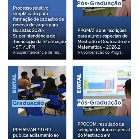
Processo seletivo
simplificado para
formação de cadastro de
reserva de vagas para
Bolsistas 2026-
PPGMAT abre inscrições
Superintendência de
para alunos especiais de
Tecnologia da Informação
Mestrado e Doutorado em
- STI/UFPI
Matemática – 2026.2
A Superintendência de Tecnologia da Informação da Universidade Federal do Piauí, no uso de suas atribuições legais e regimentais, torna pública a abertura de inscrições para formação de cadastro de reserva de vagas e estabelece normas relativas à realização de processo de seleção para participação em programa de Bolsa Estudantil de experiência extracurricular, profissional e/ou complementar, no âmbito da Superintendência de Tecnologia da Informação / STI-UFPI, no campus da UFPI, na cidade de Teresina, conforme disposto no art. 92, da Resolução N.º 177/2012-CEPEX. As inscrições serão feitas, exclusivamente, a partir do dia 03 de agosto de 2026 de 08h00 até às 23h59min do dia 04 de setembro de 2026. O(a) candidato(a) deverá acessar o formulário eletrônico de inscrição, por meio do link: https://forms.gle/LHtegfV9onE8GRzZ8, responder ao questionário e anexar arquivo (único), em formato pdf, da documentação complementar constantes no item 5.6. EDITAL 01/2026 - Bolsistas STI/UFPI
A Coordenação do Programa de Pós-Graduação em Matemática, no uso de suas atribuições, torna pública a abertura de inscrições para o ingresso de alunos especiais no Curso de Mestrado e Doutorado em Matemática para o segundo semestre letivo do ano de 2026, a qual encontra-se em conformidade com o Regimento Interno do PPGMAT. A inscrição do candidato implicará no conhecimento e aceitação das normas e condições estabelecidas neste edital, em relação às quais não poderá alegar desconhecimento. Confira aqui.
PPGCOM: resultado da
PRH 59/ANP-UFPI
seleção de aluno especial
publica aditamento ao
do Mestrado em