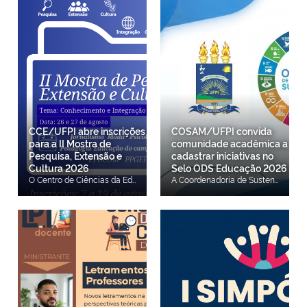
CCE/UFPI abre inscrições
COSAM/UFPI convida
para a II Mostra de
comunidade acadêmica a
Pesquisa, Extensão e
cadastrar iniciativas no
Cultura 2026
Selo ODS Educação 2026
O Centro de Ciências da Educação (CCE) da Universidade Federal do Piauí (UFPI) está com inscrições abertas, de 7 a 19 de agosto, para a II Mostra de Pesquisa, Extensão e Cultura do CCE 2026. O evento será realizado nos dias 26 e 27 de agosto, no Auditório Salomé Cabral, no CCE, em Teresina. Inscreva-se aqui. A iniciativa tem como objetivo promover a integração entre estudantes, docentes, técnicos e a comunidade acadêmica, além de socializar os conhecimentos produzidos nos cursos de graduação e de pós-graduação do Centro de Ciências da Educação. A programação contará com conferência, mesas-redondas, oficinas, exposições, sessões de comunicação científica e atividades artístico-culturais, proporcionando um espaço para a troca de experiências e a divulgação das ações de ensino, pesquisa, extensão e cultura desenvolvidas no CCE. Os participantes que atenderem aos critérios de participação receberão certificado com carga horária de 24 horas.
A Coordenadoria de Sustentabilidade Ambiental da Universidade Federal do Piauí (COSAM/UFPI) convida docentes, discentes, técnico-administrativos e demais integrantes da comunidade acadêmica a participarem do ciclo 2026 do Selo ODS Educação, iniciativa que reconhece e dá visibilidade a projetos, programas, ações e práticas alinhados aos Objetivos de Desenvolvimento Sustentável (ODS) da Agenda 2030, com destaque para o ODS 4 – Educação de Qualidade. O programa busca incentivar as instituições de ensino a incorporarem os ODS às atividades de ensino, pesquisa, extensão e gestão. (Selo ODS IES) Na UFPI, poderão ser cadastradas iniciativas desenvolvidas nas áreas de ensino, pesquisa, extensão ou gestão, contribuindo para evidenciar o impacto das ações institucionais e fortalecer o compromisso da Universidade com a sustentabilidade. O prazo para cadastro das iniciativas na plataforma do Selo ODS Educação segue até 19 de agosto. Para realizar a submissão, é necessário que o participante esteja previamente cadastrado como usuário na plataforma. Os interessados deverão solicitar o cadastro junto à COSAM até 15 de agosto, por meio do e-mail Este endereço de email está sendo protegido de spambots. Você precisa do JavaScript ativado para vê-lo.. No assunto da mensagem, deve constar: "Interesse em Cadastro – Selo ODS Educação". No corpo do e-mail, é necessário informar: Nome completo; E-mail institucional; Número de WhatsApp (com DDD); Categoria (docente, discente ou técnico-administrativo). Após a solicitação, os participantes receberão as orientações para acesso à plataforma, bem como os guias necessários para o cadastramento das iniciativas. Mais informações sobre os critérios de participação, categorias e funcionamento do programa podem ser consultadas no portal oficial do Selo ODS Educação: Selo ODS Educação.