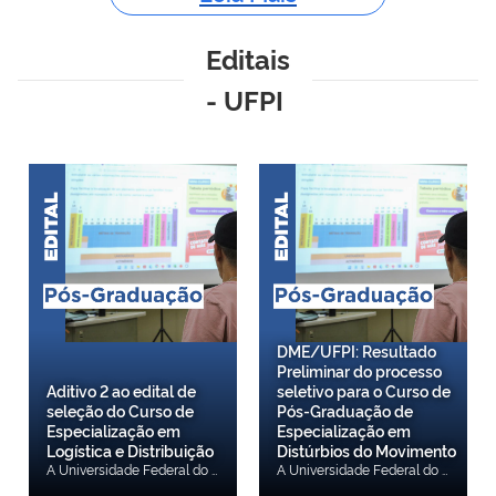
Editais
- UFPI
DME/UFPI: Resultado
Preliminar do processo
Aditivo 2 ao edital de
seletivo para o Curso de
seleção do Curso de
Pós-Graduação de
Especialização em
Especialização em
Logística e Distribuição
Distúrbios do Movimento
A Universidade Federal do Piauí (UFPI), por meio da Pró-Reitoria de Ensino de Pós-Graduação e do Centro de Tecnologia, torna públicas a PRORROGAÇÃO DO PERÍODO DE INSCRIÇÕES E A ALTERAÇÃO DO CRONOGRAMA DE ATIVIDADES, conforme anexo, relativo à seleção para o CURSO DE PÓS-GRADUÇÃO DE ESPECIALIZAÇÃO EM LOGÍSTICA E DISTRIBUIÇÃO, aprovado através da Resolução no 897 – CEPEX/UFPI, de 29/09/2025, a ser realizado pela UFPI. Mais informações pelo e-mail: Este endereço de email está sendo protegido de spambots. Você precisa do JavaScript ativado para vê-lo. ou pelo telefone (86) 99981-4730/9533-9410/3237-2212. Confira aqui.
A Universidade Federal do Piauí (UFPI), por meio do Departamento de Medicina Especializada (DME), torna público o Resultado Preliminar da Análise Do Currículo, Prova Teórica e Entrevista do processo seletivo para vaga do Curso de Pós-Graduação de Especialização em Distúrbios do Movimento, APLICAÇÃO DE TOXINA BOTULÍNICA E ESTIMULAÇÃO CEREBRAL PROFUNDA (DBS) - EDITAL UFPI No 01, DE 10 DE JULHO DE 2026. Confira o resultado preliminar.