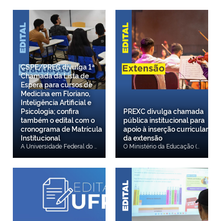
CSPE/PREG divulga 1ª
Chamada da Lista de
Espera para cursos de
Medicina em Floriano,
Inteligência Artificial e
Psicologia; confira
PREXC divulga chamada
também o edital com o
pública institucional para
cronograma de Matrícula
apoio à inserção curricular
Institucional
da extensão
A Universidade Federal do Piauí (UFPI), por meio da Coordenadoria de Seleção e Programas Especiais da Pró-Reitoria de Ensino de Graduação (CSPE/PREG), torna pública a 1ª Chamada da Lista de Espera para cursos de Medicina em Floriano, Inteligência Artificial e Psicologia; confira também o edital com o cronograma de Matrícula Institucional. Acesse a 1ª Chamada da Lista de Espera. Acesse o cronograma de Matrícula Institucional.
O Ministério da Educação (MEC), por meio da Secretaria de Educação Superior (SESu/MEC), em parceria com a Universidade Federal do Piauí (UFPI), anuncia a abertura de submissão de propostas para o Programa Federal de Fomento à Extensão (PROEXT). A presente chamada destina-se a conceder auxílio financeiro a projetos de extensão dos cursos da UFPI que atendam à Resolução CNE/CES no 7/2018. O período de vigência será de 16 meses, com início em 01 de setembro de 2026 e término em 31 de dezembro de 2027. Acesse aqui.