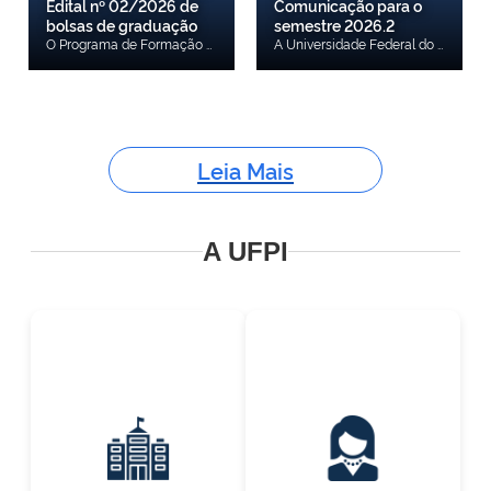
Edital nº 02/2026 de
Comunicação para o
bolsas de graduação
semestre 2026.2
O Programa de Formação de Recursos Humanos da ANP (PRH 59/ANP-UFPI) informa que foi publicado o Aditamento ao Edital nº 02/2026, referente ao processo seletivo para concessão de bolsas de graduação. Os candidatos interessados devem consultar o documento para verificar as alterações e atualizações promovidas no edital original, observando atentamente as novas orientações, quando aplicáveis. O aditamento passa a integrar o Edital nº 02/2026 e deve ser considerado por todos os participantes do processo seletivo. Confira aqui.
A Universidade Federal do Piauí (UFPI), por meio do Programa de Pós-Graduação em Comunicação (PPPGCOM), torna público o resultado da seleção de aluno especial do Mestrado em Comunicação para o semestre 2026.2. Confira aqui.
Leia Mais
A UFPI