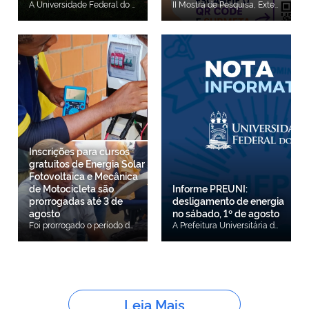
A Universidade Federal do Piauí (UFPI) realiza, no dia 6 de agosto, às 15h, no Salão Nobre da Reitoria, o lançamento oficial do Plano de Cultura da UFPI 2026-2036. Elaborado pela Coordenadoria de Cultura e Cidadania da Pró-Reitoria de Extensão e Cultura (COCC/PREXC), o documento estabelece as diretrizes para consolidar a cultura como política institucional permanente da Universidade, promovendo o planejamento, a continuidade e o monitoramento das ações culturais desenvolvidas na Instituição. O Plano de Cultura busca integrar iniciativas de ensino, pesquisa, extensão e inovação, orientando o desenvolvimento de ações voltadas à valorização da diversidade cultural, da memória, do patrimônio institucional e das manifestações artísticas presentes nos diferentes campi da UFPI. O lançamento representa a consolidação da política cultural da Universidade e integra o conjunto de instrumentos estruturantes incentivados pelo Ministério da Cultura para fortalecer a institucionalização da cultura nas universidades brasileiras. Além do Plano de Cultura, esse processo contempla a Política de Cultura da UFPI, instituída pela Resolução CEPEX/UFPI nº 1.037, de 18 de junho de 2026, e a regulamentação do Notório Saber em Artes, Ofícios e Cultura Popular ou Tradicional, estabelecida pela Resolução CONSUN/UFPI nº 401, de 23 de janeiro de 2026. A Resolução do Notório Saber institui o reconhecimento de mestres e mestras da cultura popular e tradicional, valorizando seus conhecimentos e possibilitando sua participação em atividades de ensino, pesquisa e extensão da Universidade. A normativa também reconhece os saberes tradicionais em igualdade de legitimidade com os saberes acadêmicos, fortalecendo a preservação, a transmissão e a difusão das culturas populares e ampliando o diálogo entre a UFPI e as comunidades detentoras desses conhecimentos. A elaboração do Plano de Cultura foi construída de forma participativa, envolvendo docentes, técnico-administrativos, estudantes, representantes de grupos culturais, artistas, agentes da sociedade civil e gestores da Universidade. O processo incluiu o mapeamento das potencialidades culturais e das demandas institucionais nos campi de Teresina, Picos, Floriano e Bom Jesus. O documento está estruturado em quatro eixos estratégicos: Memória, Patrimônio Material e Imaterial; Fomento, Produção e Difusão Cultural; Cultura, Identidade e Diversidade; e Formação, Pesquisa e Extensão em Cultura. Entre as principais metas estão a ampliação de editais e bolsas voltados à área cultural, o fortalecimento dos grupos artísticos da Universidade, a preservação da memória institucional, a valorização das culturas populares e tradicionais e o incentivo à participação da comunidade universitária na formulação, execução e acompanhamento das políticas culturais. Integrado ao Plano de Desenvolvimento Institucional (PDI) da UFPI e alinhado às diretrizes do Sistema Nacional de Cultura, o Plano de Cultura 2026-2036 estabelece bases para transformar ações culturais isoladas em uma política universitária permanente, democrática e inclusiva.
II Mostra de Pesquisa, Extensão e Cultura O Centro de Ciências da Educação da Universidade Federal do Piauí (CCE/UFPI) realizará, nos dias 26 e 27 de agosto, a II Mostra de Pesquisa, Extensão e Cultura com o tema "conhecimento e integração de saberes". O evento tem como objetivo promover a integração e dar visibilidade às ações de pesquisa, extensão e cultura desenvolvidas pela comunidade acadêmica, fortalecendo o intercâmbio de experiências entre docentes, técnicos administrativos e discentes. A submissão de trabalhos está aberta até 19 de agosto e é destinada à comunidade acadêmica do CCE. Os trabalhos aprovados terão o resultado divulgado até o dia 24 de agosto e serão apresentados durante a programação da Mostra. Os interessados podem consultar as orientações para submissão por meio do QR Code disponível no material de divulgação ou acessar o perfil oficial do CCE no Instagram, @cce_ufpi, onde também estão disponíveis mais informações sobre o evento.
Inscrições para cursos
gratuitos de Energia Solar
Fotovoltaica e Mecânica
de Motocicleta são
Informe PREUNI:
prorrogadas até 3 de
desligamento de energia
agosto
no sábado, 1º de agosto
Foi prorrogado o período de inscrições para os cursos gratuitos de Energia Solar Fotovoltaica e Mecânica de Motocicleta, ofertados pelo projeto de extensão Acredita no Primeiro Passo – Qualifique-se e Empreenda. A alteração foi oficializada por meio da Errata nº 01 do Edital nº 17/2026. Com a mudança, os interessados poderão se inscrever até o dia 3 de agosto de 2026, por meio de formulário eletrônico, disponível aqui. Também foram atualizadas as demais etapas do cronograma: o resultado preliminar será divulgado em 17 de agosto, o período para recursos ocorrerá em 18 de agosto, o resultado final será publicado em 19 de agosto e o início das formações está previsto para 31 de agosto de 2026. Os cursos são destinados a pessoas com idade entre 16 e 65 anos, inscritas no Cadastro Único para Programas Sociais do Governo Federal (CadÚnico), residentes em Teresina e municípios vizinhos, que atendam aos critérios estabelecidos no edital. Ao todo, estão sendo ofertadas 360 vagas, sendo 60 para o curso de Energia Solar Fotovoltaica e 300 para o curso de Mecânica de Motocicleta. As capacitações serão realizadas presencialmente, com aulas teóricas no período noturno e atividades práticas aos sábados, no Centro de Tecnologia da UFPI e na Escola da Câmara Municipal de Teresina. Os interessados devem realizar a inscrição gratuitamente por meio do formulário eletrônico e anexar a documentação exigida no edital: CPF, RG, comprovante de residência, comprovante de escolaridade e Número de Identificação Social (NIS). Acesse aqui o edital. Acesse aqui a retificação do cronograma.
A Prefeitura Universitária da Universidade Federal do Piauí (PREUNI/UFPI) comunica o desligamento das Subestações Abrigadas 02 e 07 do CMPP, no dia 1º de agosto (sábado), das 8h às 12h, para manutenção preventiva.Setores afetados: Todo o CCE
Leia Mais