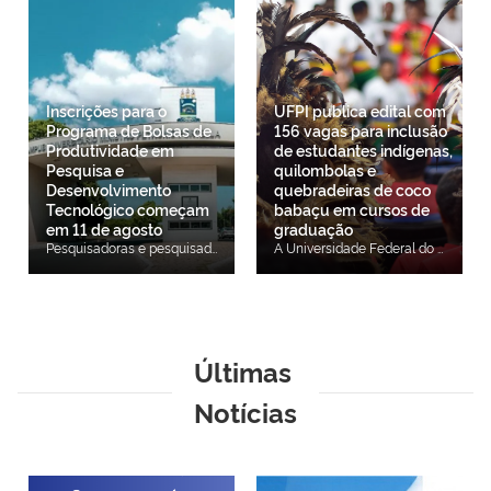
Inscrições para o
UFPI publica edital com
Programa de Bolsas de
156 vagas para inclusão
Produtividade em
de estudantes indígenas,
Pesquisa e
quilombolas e
Desenvolvimento
quebradeiras de coco
Tecnológico começam
babaçu em cursos de
em 11 de agosto
graduação
Pesquisadoras e pesquisadores da Universidade Federal do Piauí (UFPI) poderão se inscrever, de 11 de agosto a 4 de setembro de 2026, no Programa de Bolsas de Produtividade em Pesquisa e em Desenvolvimento Tecnológico (PQDT) 2026-2027. As inscrições serão realizadas exclusivamente por meio eletrônico, conforme as orientações previstas no edital. O resultado final está previsto para 25 de setembro de 2026. O programa é destinado a pesquisadoras e pesquisadores da UFPI que tiveram projetos recomendados pelo Conselho Nacional de Desenvolvimento Científico e Tecnológico (CNPq), mas que não foram contemplados com bolsas em razão das limitações orçamentárias. Novidades do edital A edição 2026-2027 do PQDT apresenta mudanças em relação ao edital anterior. O número de bolsas passa de 22 para 25, com a criação de três novas bolsas. Também foi instituída uma cota específica de três bolsas para docentes dos campi de Picos, Floriano e Bom Jesus, destinada a pesquisadores das unidades fora de sede. Outra novidade é o novo modelo de distribuição das bolsas, que prevê uma etapa inicial de distribuição entre as grandes áreas do conhecimento e uma regra de alternância por Comitês de Assessoramento do CNPq, buscando ampliar a representatividade das diferentes áreas de pesquisa. O edital também passa a exigir que os projetos submetidos estejam previamente cadastrados e validados na PROPESQI, por meio do SIGAA, até o encerramento do período de inscrições. Além das novidades, o programa mantém a destinação mínima de oito bolsas para pesquisadoras autodeclaradas do gênero feminino, desde que atendidos os critérios de elegibilidade e classificação previstos no edital. Como participar As inscrições deverão ser realizadas exclusivamente por meio eletrônico, conforme as orientações e o cronograma estabelecidos no edital. O documento reúne informações sobre critérios de elegibilidade, documentação exigida, etapas do processo seletivo e procedimentos para submissão das propostas. O edital completo está disponível na página da PROPESQI.
A Universidade Federal do Piauí (UFPI), por meio da Pró-Reitoria de Ensino de Graduação (PREG), lançou o edital do Processo Seletivo Específico e Diferenciado (PSED) para o preenchimento de 156 vagas remanescentes destinadas à Política de Inclusão de estudantes indígenas, quilombolas e quebradeiras de coco babaçu nos cursos de graduação da Instituição. O ingresso dos candidatos selecionados ocorrerá no período letivo 2026.2. As inscrições estarão abertas de 5 a 12 de agosto, exclusivamente por meio de formulário eletrônico. As 156 vagas estão distribuídas entre cursos de graduação ofertados nos campi da UFPI e integram a Política de Inclusão de estudantes indígenas, quilombolas e quebradeiras de coco babaçu, instituída pela Resolução CONSUN/UFPI nº 402/2026. Podem participar do processo seletivo candidatos autodeclarados e reconhecidos como indígenas, quilombolas ou quebradeiras de coco babaçu, que tenham concluído o Ensino Médio ou equivalente e atendam aos critérios estabelecidos no edital, nas Normas Gerais de Graduação da UFPI (Resolução CEPEX/UFPI nº 177/2012 e suas alterações) e na Política de Inclusão da Universidade. Caso as vagas não sejam totalmente preenchidas na Chamada Regular (1ª convocação), os candidatos classificados poderão ser convocados por meio de lista de espera, conforme editais específicos que serão divulgados na página oficial da UFPI. O processo seletivo será realizado em três etapas. A primeira consiste na verificação dos requisitos e da documentação apresentada no ato da inscrição, de caráter eliminatório. A segunda corresponde à análise das notas do Histórico Escolar, de caráter classificatório. Já a terceira etapa será uma prova de redação presencial, em Língua Portuguesa, de caráter eliminatório e classificatório. A prova de redação terá duração de duas horas e será aplicada na data prevista no cronograma do edital, no município escolhido pelo candidato durante a inscrição: Teresina, Picos, Floriano ou Bom Jesus. O local de realização da prova, com informações sobre estabelecimento, endereço e sala, será divulgado posteriormente na página oficial do processo seletivo, de acordo com o município indicado pelo candidato no momento da inscrição. O resultado final será divulgado em 28 de agosto. O edital completo, o formulário de inscrição e o cronograma do processo seletivo estão disponíveis na página oficial do PSED da UFPI. Acesse o edital.
Últimas
Notícias