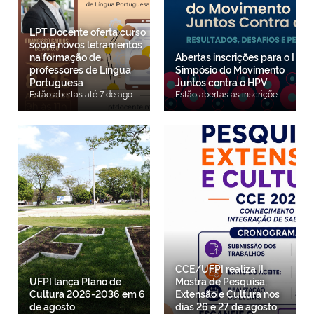
LPT Docente oferta curso
sobre novos letramentos
na formação de
Abertas inscrições para o I
professores de Língua
Simpósio do Movimento
Portuguesa
Juntos contra o HPV
Estão abertas até 7 de agosto as inscrições gratuitas para o curso on-line de curta duração Novos letramentos na formação inicial docente: perspectivas teóricas para futuros professores de Língua Portuguesa da era digital, a ser ministrado pelo doutorando do PPGEL/UFPI, Francisco Carlos Vieira Moura de Araújo. Faça sua inscrição aqui. O objetivo do curso é capacitar futuros professores de Língua Portuguesa, problematizando os deslocamentos teóricos e formativos que envolvem a transição do letramento impresso aos novos letramentos na formação inicial docente, considerando as transformações promovidas pelas Tecnologias Digitais de Informação e Comunicação [TDIC], e refletindo sobre suas implicações para uma formação que leve em conta questões de acessibilidade e a constituição de um novo ethos docente na atual era digital. Mais informações pelo e-mail Este endereço de email está sendo protegido de spambots. Você precisa do JavaScript ativado para vê-lo.. Realização: Projeto de extensão LPT Docente do Laboratório de Leitura e Produção Textual (Colégio Técnico de Floriano/UFPI). Apoio: Núcleo de Pesquisa em Estudos Críticos e Linguagem (NECRIL) e Pró-Reitoria de Extensão e Cultura (PREXC/UFPI)
Estão abertas as inscrições para o I Simpósio do Movimento Juntos contra o HPV: Resultados, Desafios e Perspectivas, que será realizado no dia 18 de setembro, das 8h às 17h, em formato híbrido, com atividades presenciais no Auditório Central da Universidade Estadual do Ceará (UECE), em Fortaleza, e transmissão on-line. O evento reunirá pesquisadores, profissionais da saúde, gestores, estudantes e representantes de instituições nacionais e internacionais para discutir estratégias de enfrentamento ao HPV e ao câncer do colo do útero. A atividade é promovida pela Universidade Federal do Piauí (UFPI), em parceria com o Grupo Mulheres do Brasil. As inscrições podem ser realizadas por meio da plataforma Doity e são voltadas para profissionais da saúde, docentes, pesquisadores, estudantes e demais interessados na temática. O simpósio tem como principal objetivo promover a integração entre ciência, inovação, gestão e participação social, estimulando a troca de experiências, a disseminação do conhecimento científico e a construção de estratégias para acelerar o cumprimento das metas da Organização Mundial da Saúde (OMS) voltadas à eliminação do câncer do colo do útero como problema de saúde pública. A programação contará com conferências, mesas-redondas e apresentações científicas sobre temas estratégicos, entre eles a formação de redes para eliminar o câncer do colo do útero no Brasil, as experiências exitosas do Movimento Juntos contra o HPV, a vacinação contra o HPV, a inovação tecnológica para ampliar o rastreamento da doença, além de debates sobre saúde digital, educação em saúde, interseccionalidades e políticas públicas voltadas à promoção da equidade no cuidado. O evento marca a consolidação do Movimento Juntos contra o HPV, iniciativa que reúne universidades, instituições de pesquisa, gestores públicos e organizações da sociedade civil em torno do fortalecimento das ações de prevenção, vacinação, rastreamento e mobilização social. Entre as instituições parceiras estão a UFPI, UFC, UECE, URCA, UNILAB, UFMG e Harvard University.
CCE/UFPI realiza II
UFPI lança Plano de
Mostra de Pesquisa,
Cultura 2026-2036 em 6
Extensão e Cultura nos
de agosto
dias 26 e 27 de agosto